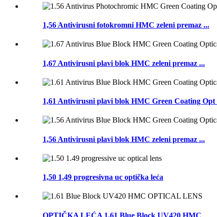
1,56 Antivirusni fotokromni HMC zeleni premaz ...
1,67 Antivirusni plavi blok HMC zeleni premaz ...
1,61 Antivirusni plavi blok HMC Green Coating Opt .
1,56 Antivirusni plavi blok HMC zeleni premaz ...
1,50 1,49 progresivna uc optička leća
OPTIČKA LEĆA 1,61 Blue Block UV420 HMC