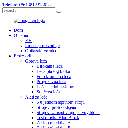
Telefon: +8613812378618
Dom
O nama
VR
Proces proizvodnje
Obilazak tvornice
Proizvodi
Gotova leća
Bifokalna leća
Leća plavog bloka
Foto kromična leća
Progresivna leća
Leća s jednim vidom
Sunčeva leća
Alati za leće
5 u jednom ispitnom stroju
Strojevi protiv odsjaja
Strojevi za ispitivanje plavog bloka
Test olovka Blue Block
Zaslon objektiva A
Zaslon objektiva B