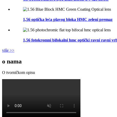
1,56 optička leća plavog bloka HMC zeleni premaz
1,56 fotokromni bifokalni hmc optički ravni ravni vrh 
više >>
o nama
O tvorničkom opisu