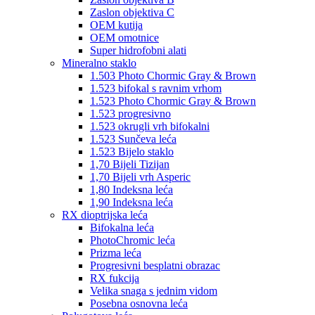
Zaslon objektiva C
OEM kutija
OEM omotnice
Super hidrofobni alati
Mineralno staklo
1.503 Photo Chormic Gray & Brown
1.523 bifokal s ravnim vrhom
1.523 Photo Chormic Gray & Brown
1.523 progresivno
1.523 okrugli vrh bifokalni
1.523 Sunčeva leća
1.523 Bijelo staklo
1,70 Bijeli Tizijan
1,70 Bijeli vrh Asperic
1,80 Indeksna leća
1,90 Indeksna leća
RX dioptrijska leća
Bifokalna leća
PhotoChromic leća
Prizma leća
Progresivni besplatni obrazac
RX fukcija
Velika snaga s jednim vidom
Posebna osnovna leća