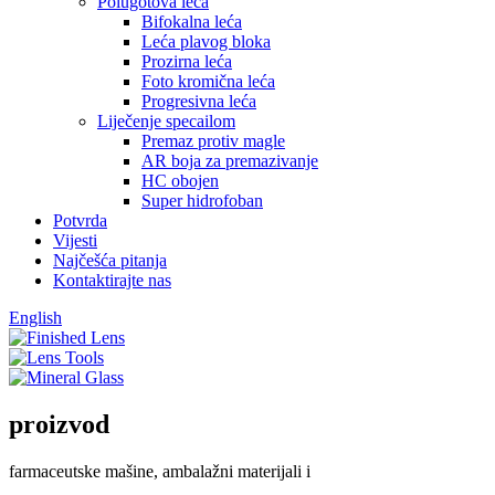
Polugotova leća
Bifokalna leća
Leća plavog bloka
Prozirna leća
Foto kromična leća
Progresivna leća
Liječenje specailom
Premaz protiv magle
AR boja za premazivanje
HC obojen
Super hidrofoban
Potvrda
Vijesti
Najčešća pitanja
Kontaktirajte nas
English
proizvod
farmaceutske mašine, ambalažni materijali i