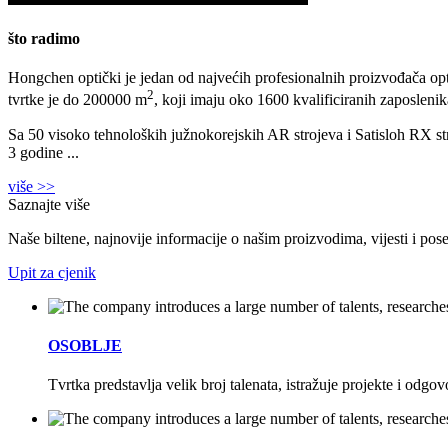
što radimo
Hongchen optički je jedan od najvećih profesionalnih proizvođača opt
2
tvrtke je do 200000 m
, koji imaju oko 1600 kvalificiranih zaposlenik
Sa 50 visoko tehnoloških južnokorejskih AR strojeva i Satisloh RX s
3 godine ...
više >>
Saznajte više
Naše biltene, najnovije informacije o našim proizvodima, vijesti i po
Upit za cjenik
OSOBLJE
Tvrtka predstavlja velik broj talenata, istražuje projekte i odgo